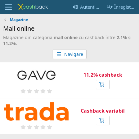
Autentificare
Înregistrare
Magazine
Mall online
Magazine din categoria
mall online
cu cashback între
2.1%
şi
11.2%
.
Navigare
11.2% cashback
0
,
0
0
s
Cashback variabil
t
e
a
0
(
,
e
0
l