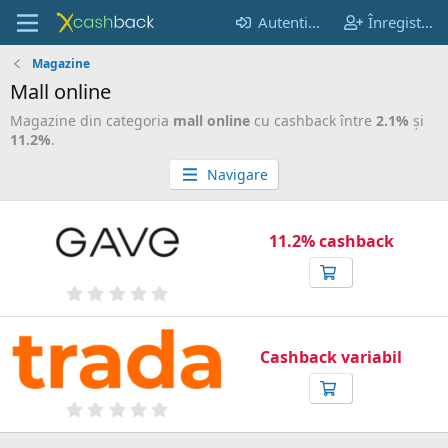
Autentificare
Înregistrare
Magazine
Mall online
Magazine din categoria
mall online
cu cashback între
2.1%
şi
11.2%
.
Navigare
11.2% cashback
0
,
0
0
s
Cashback variabil
t
e
a
0
(
,
e
0
l