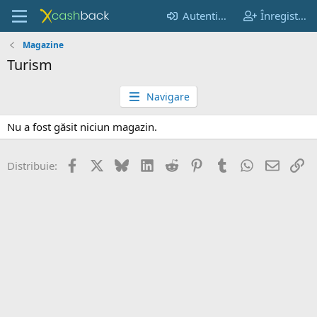
Autentificare
Înregistrare
Magazine
Turism
Navigare
Nu a fost găsit niciun magazin.
Facebook
X
Bluesky
LinkedIn
Reddit
Pinterest
Tumblr
WhatsApp
Email
Li
Distribuie: