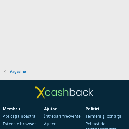
Magazine
Membru
Ajutor
Politici
Aplicaţia noastră
Întrebări frecvente
Termeni și condiţii
Extensie browser
Ajutor
Politică de