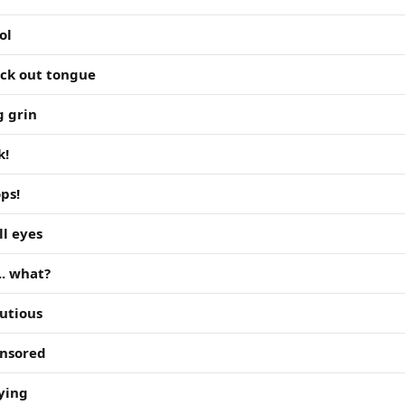
ol
ick out tongue
g grin
k!
ps!
ll eyes
... what?
utious
nsored
ying