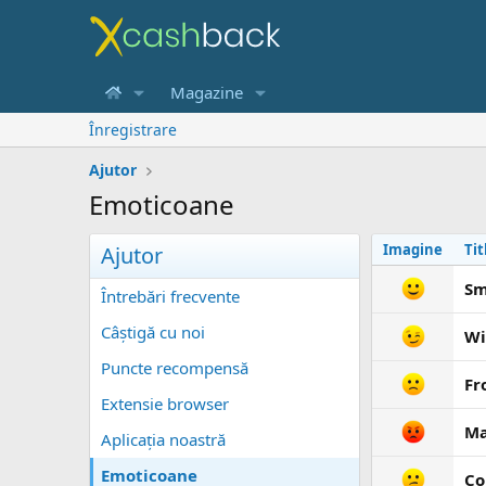
Magazine
Înregistrare
Ajutor
Emoticoane
Imagine
Tit
Ajutor
Sm
Întrebări frecvente
Câştigă cu noi
Wi
Puncte recompensă
Fr
Extensie browser
M
Aplicaţia noastră
Emoticoane
Co