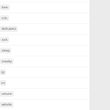
:love:
:LOL:
:ROFLMAO:
:sick:
:sleep:
:sneaky:
(y)
(n)
:unsure:
:whistle: