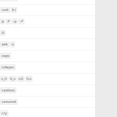
:cool:
8-)
:p
:P
:-p
:-P
:D
:eek:
:o
:oops:
:rolleyes:
o_O
O_o
o.O
O.o
:cautious:
:censored:
:cry: