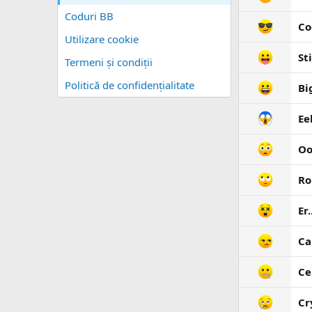
Coduri BB
Co
Utilizare cookie
St
Termeni și condiţii
Politică de confidențialitate
Bi
Ee
Oo
Ro
Er
Ca
Ce
Cr