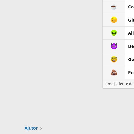
Co
Gi
Al
De
Ge
Po
Emoji oferite d
Ajutor