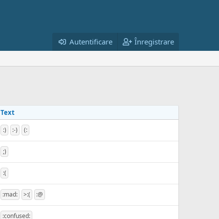
Autentificare
Înregistrare
Text
:)
:-)
(:
;)
:(
:mad:
>:(
:@
:confused: