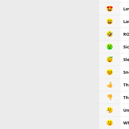
Lo
La
RO
Si
Sl
Sn
Th
Th
Un
Wh