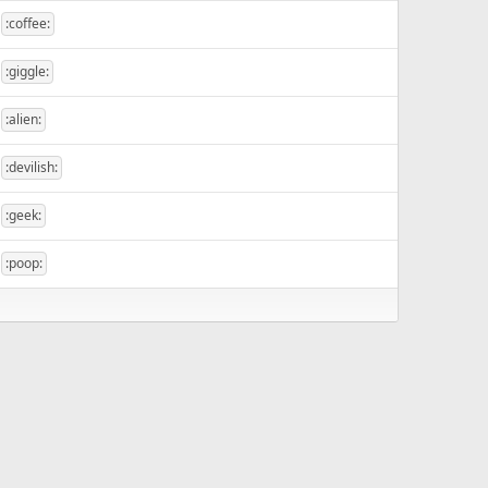
:coffee:
:giggle:
:alien:
:devilish:
:geek:
:poop: