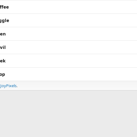
ffee
ggle
ien
vil
ek
op
e
JoyPixels
.