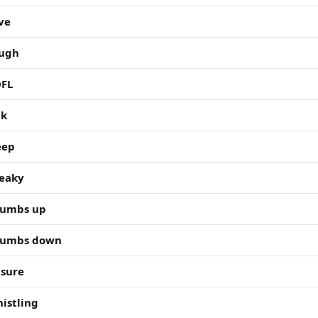
ve
ugh
FL
ck
eep
eaky
umbs up
umbs down
sure
istling