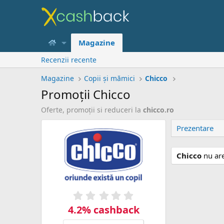
Magazine
Recenzii recente
Magazine
Copii şi mămici
Chicco
Promoţii Chicco
Oferte, promoţii si reduceri la
chicco.ro
Prezentare
Chicco
nu ar
0
,
4.2% cashback
0
0